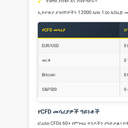
ትዕዛዝ ያስገቡ እና ያስተዳድሩ።
ኢትዮጵያ ደንበኞቻችን 1:2000 እስከ 1:∞ ሌቨሬጅ 
የCFD መሳሪያ
ስ
EUR/USD
0.
ወርቅ
0.
Bitcoin
0
S&P500
0.
የCFD መሳሪያዎች ዓይነቶች
ፎሬክስ CFDs 60+ የምንዛሬ ጥንዶችን ያካትታል። ኮሞዲቲ