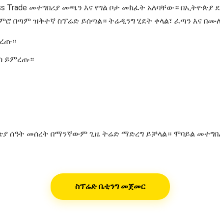
ss Trade መተግበሪያ መጫን እና የግል ቦታ መክፈት አለባቸው። በኢትዮጵያ
ጀምሮ በጣም ዝቅተኛ ስፕሬድ ይሰጣል። ትሬዲንግ ሂደት ቀላል፣ ፈጣን እና በሙ
ምረጡ።
ክስ ይምረጡ።
ዮጵያ ሰዓት መሰረት በማንኛውም ጊዜ ትሬድ ማድረግ ይቻላል። ሞባይል መተግ
ስፕሬድ ቤቲንግ መጀመር