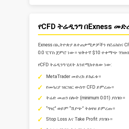
የCFD ትሬዲንግ በExness መድ
Exness በኢትዮጵያ ለተጠቃሚዎቻችን የፎሬክስና CF
0.0 ፒፕስ ጀምሮ ነው። ዝቅተኛ $10 ተቀማጭ ገንዘብ 
የCFD ትሬዲንግ ሂደት እንደሚከተለው ነው:
MetaTrader መድረክ ይክፈቱ።
የመሳሪያ ዝርዝር ውስጥ CFD ይምረጡ።
ትሬድ መጠን በሎት (minimum 0.01) ያስገቡ።
“ግዢ” ወይም “ሽያጭ” ትዕዛዝ ይምረጡ።
Stop Loss እና Take Profit ያስገቡ።