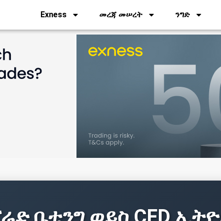
Exness
መረጃ መሠረት
ንግድ
ሬድ ቤቲንግ ወይስ CFD ኢት