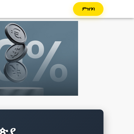
ምዝገባ
ዮጵያ