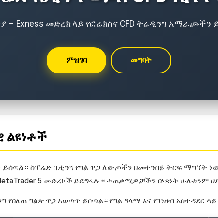
ጵያ – Exness መድረክ ላይ የፎሬክስና CFD ትሬዲንግ አማራጮችን
ምዝገባ
መግባት
ዊ ልዩነቶች
ይሰጣል። ስፕሬድ ቤቲንግ የግል ዋጋ ለውጦችን በመተንበይ ትርፍ ማግኘት ነው
 MetaTrader 5 መድረኮች ይደግፋሉ። ተጠቃሚዎቻችን በነጻነት ሁለቱንም
ግ የበለጠ ግልጽ ዋጋ አወጣጥ ይሰጣል። የግል ዓላማ እና የገንዘብ አስተዳደር 