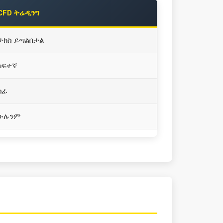
CFD ትሬዲንግ
ታክስ ይጣልበታል
ከፍተኛ
ሰፊ
ሁሉንም