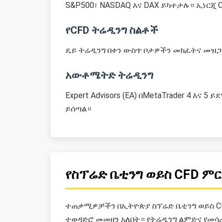
S&P500፣ NASDAQ እና DAX ይካተታሉ። ኢነርጂ C
የCFD ትሬዲንግ ስልቶች
ዴይ ትሬዲንግ በቀን ውስጥ ቦታዎችን መክፈትና መዝጋት
አውቶሜትድ ትሬዲንግ
Expert Advisors (EA) በMetaTrader 4 እ
ይሰጣል።
የስፕሬድ ቤቲንግ ወይስ CFD 
ተጠቃሚዎቻችን በኢትዮጵያ ስፕሬድ ቤቲንግ ወይስ CFD
ተወዳድሮ መመዘን አለበት። የትሬዲንግ ልምድና የመሳ