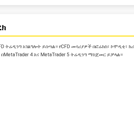
ረክ
D ትሬዲንግ አገልግሎት ይሰጣል። የCFD መሳሪያዎች በፎሬክስ፣ ኮሞዲቲ፣ ክሪ
በMetaTrader 4 እና MetaTrader 5 ትሬዲንግ ማስጀመር ይቻላል።