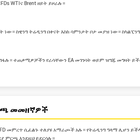
FDs WTIና Brent ዘይት ይዞራሉ።
 ነው። ስዊንግ ትሬዲንግ በቀናት እስከ ሳምንታት ቦታ መያዝ ነው። ስካልፒን
ና 5 ይደግፋሉ። ተጠቃሚዎቻችን የራሳቸውን EA መገንባት ወይም ዝግጁ መግዛት ይች
ምርጫ መመዘኛዎች
 መምረጥ ሲፈልጉ ተለያዩ አማራጮች አሉ። የትሬዲንግ ዓላማ ሊሆን ይችላል።
ሪያ ምርጫ እንደዚህ ይደርሳሉ።