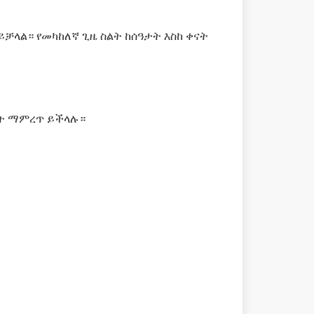
ይቻላል። የመካከለኛ ጊዜ ስልት ከሰዓታት እስከ ቀናት
ስልት ማምረጥ ይችላሉ።