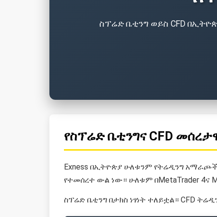
ስፕሬድ ቤቲንግ ወይስ CFD በኢትዮ
የስፕሬድ ቤቲንግና CFD መሰረታ
Exness በኢትዮጵያ ሁለቱንም የትሬዲንግ አማራጮች 
የተመሰረተ ውል ነው። ሁለቱም በMetaTrader 4ና
ስፕሬድ ቤቲንግ በታክስ ነፃነት ተለይቷል። CFD ትሬዲን