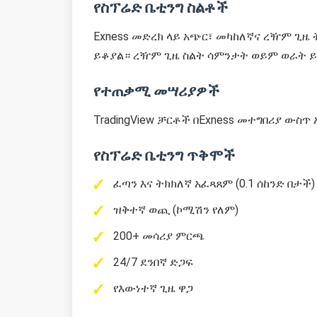
የስፕሬድ ቤቲንግ ስልቶች
Exness መድረክ ላይ አጭር፣ መካከለኛና ረዥም ጊዜ 
ይቆያል። ረዥም ጊዜ ስልት ሳምንታት ወይም ወራት 
የተጠቃሚ መሣሪያዎች
TradingView ቻርቶች በExness መተግበሪያ ው
የስፕሬድ ቤቲንግ ጥቅሞች
ፈጣን እና ትክክለኛ አፈጻጸም (0.1 ሰከንድ በታች)
ዝቅተኛ ወጪ (ኮሚሽን የለም)
200+ መሳሪያ ምርጫ
24/7 ደንበኛ ድጋፍ
የእውነተኛ ጊዜ ዋጋ