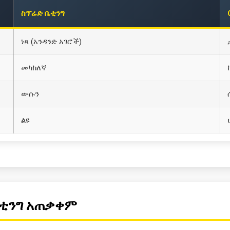
ስፕሬድ ቤቲንግ
ነጻ (አንዳንድ አገሮች)
መካከለኛ
ውሱን
ልዩ
ቤቲንግ አጠቃቀም