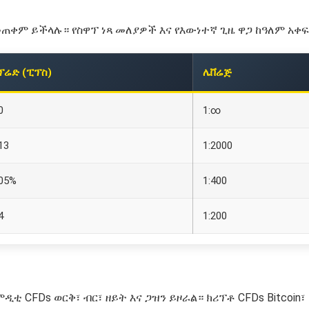
መጠቀም ይችላሉ። የስዋፕ ነጻ መለያዎች እና የእውነተኛ ጊዜ ዋጋ ከዓለም አቀፍ
ፕሬድ (ፒፕስ)
ሌቨሬጅ
0
1:∞
13
1:2000
.05%
1:400
4
1:200
 CFDs ወርቅ፣ ብር፣ ዘይት እና ጋዝን ይዞራል። ክሪፕቶ CFDs Bitcoin፣ E