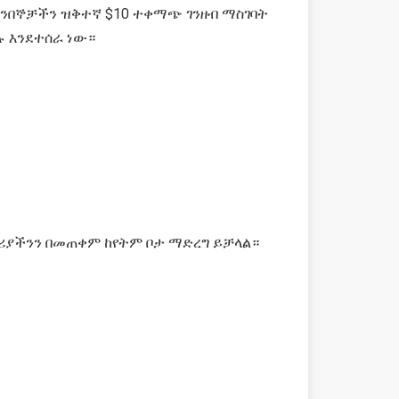
 ደንበኞቻችን ዝቅተኛ $10 ተቀማጭ ገንዘብ ማስገባት
ሉ እንደተሰራ ነው።
በሪያችንን በመጠቀም ከየትም ቦታ ማድረግ ይቻላል።