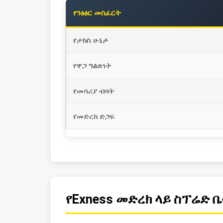
የንፅፅር መስፈርት
የታክስ ሁኔታ
የዋጋ ግልጽነት
የመሳሪያ ብዛት
የመድረክ ድጋፍ
የExness መድረክ ላይ ስፕሬድ 