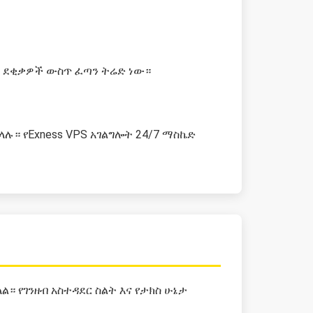
ግ ደቂቃዎች ውስጥ ፈጣን ትሬድ ነው።
ላሉ። የExness VPS አገልግሎት 24/7 ማስኬድ
 የገንዘብ አስተዳደር ስልት እና የታክስ ሁኔታ