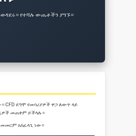
 ይወዳደሩ። የተሻሉ ውጤቶችን ያግኙ።
። CFD ደግሞ የመሳሪያዎች ዋጋ ለውጥ ላይ
 ዘዴዎች መጠቀም ይችላሉ።
ላይ መመርም አስፈላጊ ነው።