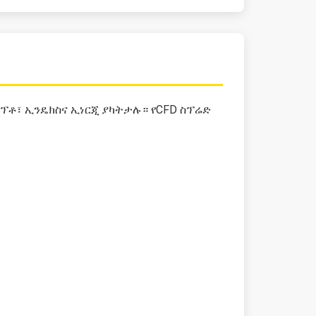
ፕቶ፣ ኢንዴክስና ኢነርጂ ያካትታሉ። የCFD ስፕሬድ