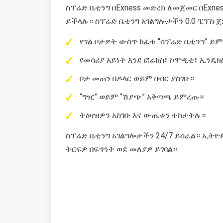
ስፕሬድ ቤቲንግ በExness መድረክ ለመጀመር በExne
ይችላሉ። ስፕሬድ ቤቲንግ አገልግሎታችን 0.0 ፒፕስ 
የግል ቦታዎት ውስጥ ከፈቱ “ስፕሬድ ቤቲንግ” ይ
የመሳሪያ አይነት እንደ ፎሬክስ፣ ኮሞዲቲ፣ ኢንዴ
ቦታ መጠን በዶላር ወይም በብር ያስገቡ።
“ግዢ” ወይም “ሽያጭ” አቅጣጫ ይምረጡ።
ትዕዛዝዎን አስገቡ እና ውጤቱን ተከታትሉ።
ስፕሬድ ቤቲንግ አገልግሎታችን 24/7 ይሰራል። ኢት
ትርፍዎ በፍጥነት ወደ መለያዎ ይገባል።