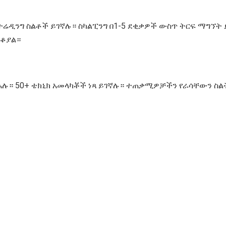
ትሬዲንግ ስልቶች ይገኛሉ። ስካልፒንግ በ1-5 ደቂቃዎች ውስጥ ትርፍ ማግኘት 
ይቆያል።
ስጥ አሉ። 50+ ቴክኒክ አመላካቾች ነጻ ይገኛሉ። ተጠቃሚዎቻችን የራሳቸውን 