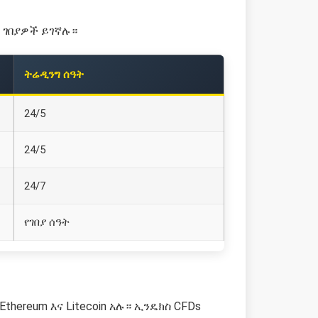
 ገበያዎች ይገኛሉ።
ትሬዲንግ ሰዓት
24/5
24/5
24/7
የገበያ ሰዓት
thereum እና Litecoin አሉ። ኢንዴክስ CFDs