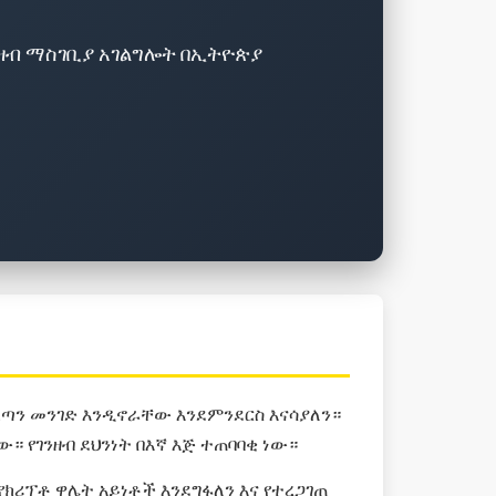
ንዘብ ማስገቢያ አገልግሎት በኢትዮጵያ
 ፈጣን መንገድ እንዲኖራቸው እንደምንደርስ እናሳያለን።
። የገንዘብ ደህንነት በእኛ እጅ ተጠባባቂ ነው።
የክሪፕቶ ዋሌት አይነቶች እንደግፋለን እና የተረጋገጠ