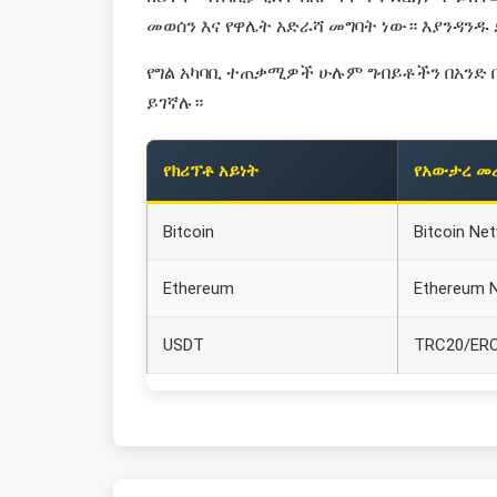
መወሰን እና የዋሌት አድራሻ መግባት ነው። እያንዳንዱ 
የግል አካባቢ ተጠቃሚዎች ሁሉም ግብይቶችን በአንድ ቦታ
ይገኛሉ።
የክሪፕቶ አይነት
የአውታረ መ
Bitcoin
Bitcoin Ne
Ethereum
Ethereum 
USDT
TRC20/ER