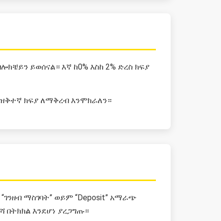
ክቼይን ይወሰናል። እኛ ከ0% እስከ 2% ድረስ ክፍያ
 ዝቅተኛ ክፍያ ለማቅረብ እንሞክራለን።
“ገንዘብ ማስገባት” ወይም “Deposit” አማራጭ
 በትክክል እንደሆነ ያረጋግጡ።