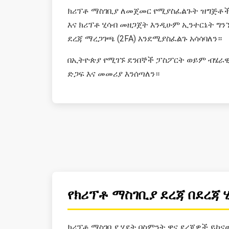
ክሪፕቶ ማስገቢያ ለመጀመር የሚያስፈልጉት ዝግጅቶች 
እና ክሪፕቶ ሂሳብ መዘጋጀት እንዲሁም ኢንተርኔት ግንኙ
ደረጃ ማረጋገጫ (2FA) እንደሚያስፈልጉ አሳሳባለን።
በኢትዮጵያ የሚገኙ ደንበኞች ፓስፖርት ወይም ብሄራዊ
ድጋፍ እና መመሪያ እንሰጣለን።
የክሪፕቶ ማስገቢያ ደረጃ በደረጃ 
ክሪፕቶ ማስገቢያ ሂደት በስምንት ዋና ደረጃዎች ይከና