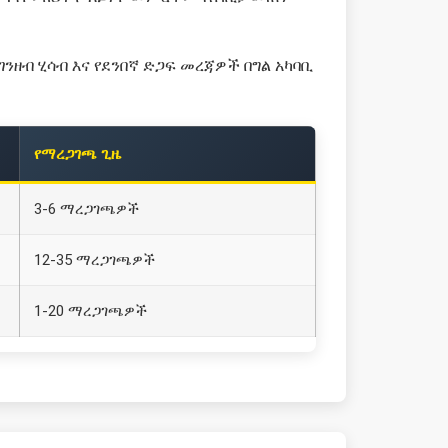
ንዘብ ሂሳብ እና የደንበኛ ድጋፍ መረጃዎች በግል አካባቢ
የማረጋገጫ ጊዜ
3-6 ማረጋገጫዎች
12-35 ማረጋገጫዎች
1-20 ማረጋገጫዎች