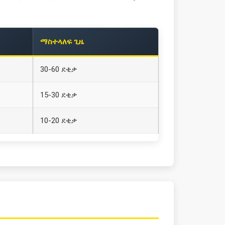
ማስተላለፍ ጊዜ
30-60 ደቂቃ
15-30 ደቂቃ
10-20 ደቂቃ