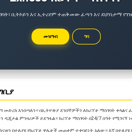
ስገባት፣ ቢትኮይን እና ኢተሪየም ተጠቅመው ፈጣን እና ደህንነታማ የገ
መዝግብ
ግባ
ግቢያ
ዲንግ መድረክ እንሰጣለን። በኢትዮጵያ ደንበኞቻችን ለክሪፕቶ ማስገባት ቀላልና
ን ዲጂታል ምንዛሪዎች ይደግፋል። ክሪፕቶ ማስገባት በ24/7 ሰዓት የሚገናኝ ነው
ከናወን በተለያዩ የክሪፕቶ ዋሌቶች መጠቀም ተቀባይነት አለው። እኛ በተለያዩ 