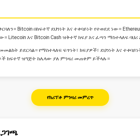
ባለን። Bitcoin በከፍተኛ ደህንነት እና ተቀባይነት የተወደደ ነው። Ethereu
Litecoin እና Bitcoin Cash ዝቅተኛ ክፍያ እና ፈጣን ማስተላለፍ ባህሪ
መልከት ይደርሳል። የማስተላለፍ ፍጥነት፣ ክፍያዎች፣ ደህንነት እና ተቀባይ
ይቶች ከፍተኛ ዝግጅት ከሌላው ያለ ምንዛሪ መጠቀም ይችላሉ።
የክሪፕቶ ምንዛሪ መምረጥ
ረጋገጫ