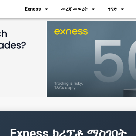
Exness
መረጃ መሠረት
ንግድ
Exness ክሪፕቶ ማስገባት