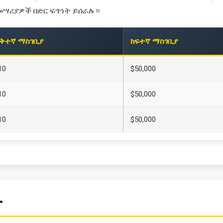
መሣሪያዎች በድር ፍጥነት ይሰራሉ።
ቅተኛ ማስገቢያ
ከፍተኛ ማስገቢያ
10
$50,000
10
$50,000
10
$50,000
ት