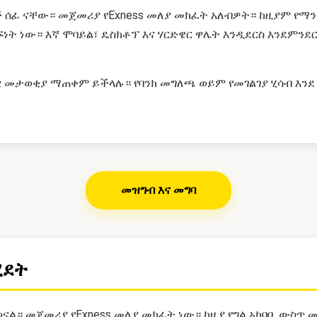
ሰፊ ናቸው። መጀመሪያ የExness መለያ መክፈት አለብዎት። ከዚያም የማን
ነት ነው። እኛ ሞባይል፣ ዴስክቶፕ እና ሃርድዌር ዋሌት እንዲደርስ እንደምንደር
 መታወቂያ ማጠቀም ይችላሉ። የባንክ መግለጫ ወይም የመገልገያ ሂሳብ እንደ
መዝግብ እና መግባ
ሂደት
ወናል። መጀመሪያ የExness መለያ መክፈት ነው። ከዚያ የግል አካባቢ ውስጥ 