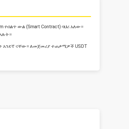
m የብልጥ ውል (Smart Contract) ባህሪ አለው።
 አሉት።
ነት አንደኛ ናቸው። ለመጀመሪያ ተጠቃሚዎች USDT