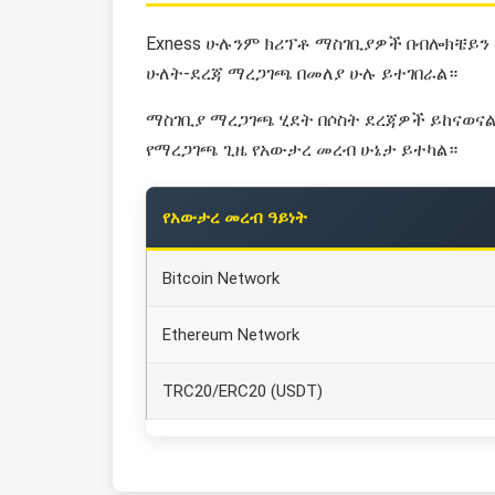
Exness ሁሉንም ክሪፕቶ ማስገቢያዎች በብሎክቼይን 
ሁለት-ደረጃ ማረጋገጫ በመለያ ሁሉ ይተገበራል።
ማስገቢያ ማረጋገጫ ሂደት በሶስት ደረጃዎች ይከናወናል።
የማረጋገጫ ጊዜ የአውታረ መረብ ሁኔታ ይተካል።
የአውታረ መረብ ዓይነት
Bitcoin Network
Ethereum Network
TRC20/ERC20 (USDT)