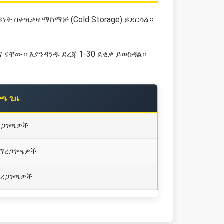
 በቀዝቃዛ ማከማቻ (Cold Storage) ይደርሳል።
 ናቸው። እያንዳንዱ ደረጃ 1-30 ደቂቃ ይወስዳል።
ገጫ ጊዜ
ረጋገጫዎች
 ማረጋገጫዎች
ማረጋገጫዎች