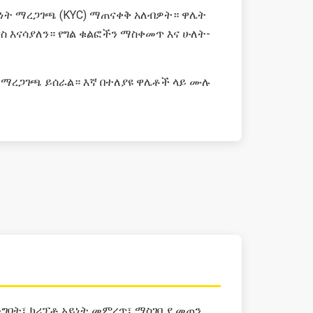
ነት ማረጋገጫ (KYC) ማጠናቀቅ አለብዎት። ዋሌት
ስ እናሳያለን። የግል ቁልፎችን ማስቀመጥ እና ሁለት-
 ማረጋገጫ ይሰራል። እኛ በተለያዩ ዋሌቶች ላይ ሙሉ
መግባት፣ ክሪፕቶ አይነት መምረጥ፣ ማስገቢያ መጠን