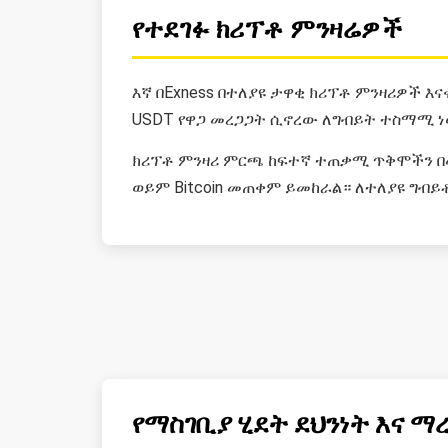
የተደገፉ ክሪፕቶ ምንዛሬዎች
እኛ በExness በተለያዩ ታዋቂ ክሪፕቶ ምንዛሪዎች እናቀር
USDT የዋጋ መረጋጋት ሲኖረው ለግብይት ተስማሚ ነው። 
ክሪፕቶ ምንዛሪ ምርጫ ከፍተኛ ተጠቃሚ ጥቅሞችን በመ
ወይም Bitcoin መጠቀም ይመከራል። ለተለያዩ ግብ
የማስገቢያ ሂደት ደህንነት እና ማ