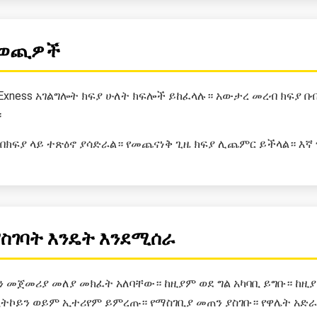
ና ወጪዎች
xness አገልግሎት ክፍያ ሁለት ክፍሎች ይከፈላሉ። አውታረ መረብ ክፍያ በብሎ
።
በክፍያ ላይ ተጽዕኖ ያሳድራል። የመጨናነቅ ጊዜ ክፍያ ሊጨምር ይችላል። እኛ
ማስገባት እንዴት እንደሚሰራ
ን መጀመሪያ መለያ መክፈት አለባቸው። ከዚያም ወደ ግል አካባቢ ይግቡ። ከዚያ 
ትኮይን ወይም ኢተሪየም ይምረጡ። የማስገቢያ መጠን ያስገቡ። የዋሌት አድራሻ