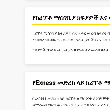
የክሪፕቶ ማስገቢያ ክፍያዎች እ
ክሪፕቶ ማስገቢያ ክፍያዎች በአውታረ መረብ ክፍያና የE
እንሰጣለን። ብዙ ጊዜ ክሪፕቶ ማስገቢያዎች ነፃ ናቸው
ክፍያዎች በግልጽነት ይታያሉ። የአውታረ መረብ ሁኔታ 
የExness መድረክ ላይ ክሪፕቶ 
በExness መድረክ ላይ ክሪፕቶ ለማስገባት ደንበኞቻች
ይምረጡ። የክሪፕቶ አማራጭን ምረጥ። እንደ ምሳሌ ቢ