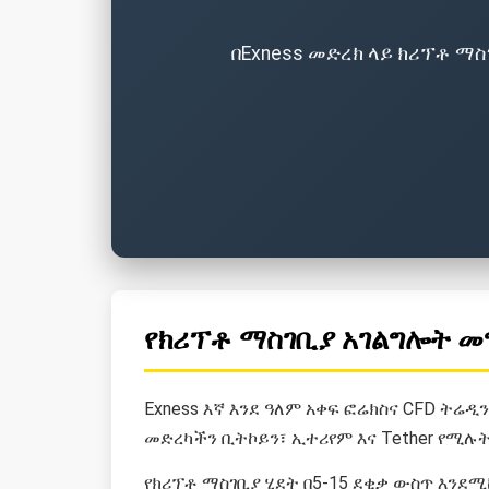
በExness መድረክ ላይ ክሪፕቶ ማ
የክሪፕቶ ማስገቢያ አገልግሎት መ
Exness እኛ እንደ ዓለም አቀፍ ፎሬክስና CFD ትሬ
መድረካችን ቢትኮይን፣ ኢተሪየም እና Tether የሚሉት
የክሪፕቶ ማስገቢያ ሂደት በ5-15 ደቂቃ ውስጥ እንደሚ