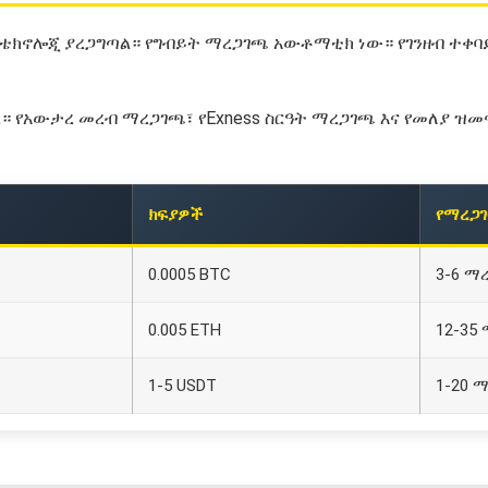
ቴክኖሎጂ ያረጋግጣል። የግብይት ማረጋገጫ አውቶማቲክ ነው። የገንዘብ ተቀባይነት
 የአውታረ መረብ ማረጋገጫ፣ የExness ስርዓት ማረጋገጫ እና የመለያ ዝመና
ክፍያዎች
የማረጋ
0.0005 BTC
3-6 ማ
0.005 ETH
12-35
1-5 USDT
1-20 