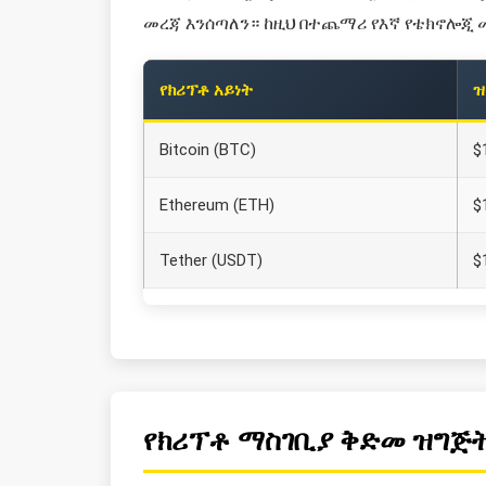
መረጃ እንሰጣለን። ከዚህ በተጨማሪ የእኛ የቴክኖሎጂ 
የክሪፕቶ አይነት
ዝ
Bitcoin (BTC)
$
Ethereum (ETH)
$
Tether (USDT)
$
የክሪፕቶ ማስገቢያ ቅድመ ዝግጅ