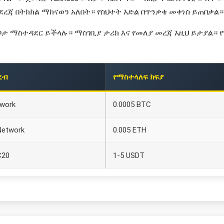
ደረጃ በትክክል ማከናወን አለበት። የስህተት እድል በጥንቃቄ መቀነስ ይጠበቃል።
 ማስተዳደር ይችላሉ። ማስገቢያ ታሪክ እና የመለያ መረጃ እዚህ ይታያል። የገ
ረብ
የማስተላለፍ ክፍያ
twork
0.0005 BTC
Network
0.005 ETH
C20
1-5 USDT