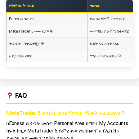
የትምህርት ክፍል
ዝርዝር
Forex መሰረታዊ
የመሳሪያዎች ትምህርት
MetaTrader 5 መመሪያዎች
መተግበሪያ እና ማስተዳደር
ትሬዲንግ ስትራቴጂዎች
ስልት እና አስተዳደር
አደጋ አስተዳደር
ማስተካከያና ቴክኒኮች
FAQ
MetaTrader 5 እንዴት እንደሚጫኑ ማወቅ እፈልጋለሁ?
ከExness ድረ-ገጽ ውስጥ Personal Area ይግቡ፣ My Accounts
ክፍል ከዚያ MetaTrader 5 ይምረጡ። የዴስክቶፕ አፕሊኬሽን
ይወርዱ እና መጫን ሂደትን ይከተሉ።