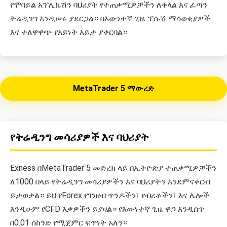
የሞባይል አፕሊኬሽን ባህሪያት የተጠቃሚዎቻችን ለቀላል እና ፈጣን
ትሬዲንግ እንዲሠሩ ያደርጋል። በእውነተኛ ጊዜ ፕሱሽ ማሳወቂያዎች
እና ተለዋዋጭ የአይነት እይታ ያቀርባል።
MetaTrader 5 ማውረድ
የትሬዲንግ መሳሪያዎች እና ባህሪያት
Exness በMetaTrader 5 መድረክ ላይ በኢትዮጵያ ተጠቃሚዎቻችን
ለ1000 በላይ የትሬዲንግ መሳሪያዎችን እና ባህሪያትን እንደምናቀርብ
ይታወቃል። ይህ የForex የገንዘብ ጥንዶችን፣ የብረቶችን፣ እና ሌሎች
እንዲሁም የCFD እቃዎችን ይያዛል። የእውነተኛ ጊዜ ዋጋ እንዲሰጥ
በ0.01 ሰከንድ የሚጀምር ፍጥነት አለን።