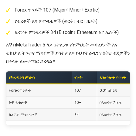
Forex ጥንዶች 107 (Major፣ Minor፣ Exotic)
የብረቶች እና ኮሞዲቲዎች (ወርቅ፣ ብር፣ ዘይት)
ክሪፕቶ ምንዛሬዎች 34 (Bitcoin፣ Ethereum እና ሌሎች)
እኛ በMetaTrader 5 ላይ በተለያዩ የትምህርት መሳሪያዎች እና
ቴክኒካል ትንተና ማሳያዎች ያካትታል። ይህ የትሬዲንግ ስትራቴጂዎችን
በቀላሉ ለመተግበር ይረዳል።
የትሬዲንግ ምድብ
ብዛት
አገልግሎት ፍጥነት
Forex ጥንዶች
107
0.01 ሰከንድ
ኮሞዲቲዎች
10+
በእውነተኛ ጊዜ
ክሪፕቶ ምንዛሬዎች
34
በእውነተኛ ጊዜ