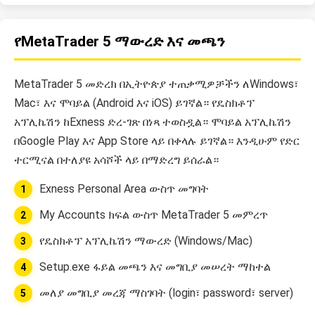
የMetaTrader 5 ማውረድ እና መጫን
MetaTrader 5 መድረክ በኢትዮጵያ ተጠቃሚዎቻችን ለWindows፣
Mac፣ እና ሞባይል (Android እና iOS) ይገኛል። የዴስክቶፕ
አፕሊኬሽን ከExness ድረ-ገጽ በነጻ ተወስዷል። ሞባይል አፕሊኬሽን
በGoogle Play እና App Store ላይ በቀላሉ ይገኛል። እንዲሁም የድር
ተርሚናል በተለያዩ አሳሾች ላይ በማድረግ ይሰራል።
Exness Personal Area ውስጥ መግባት
My Accounts ክፍል ውስጥ MetaTrader 5 መምረጥ
የዴስክቶፕ አፕሊኬሽን ማውረድ (Windows/Mac)
Setup.exe ፋይል መጫን እና መግቢያ መሠረት ማከተል
መለያ መግቢያ መረጃ ማስገባት (login፣ password፣ server)