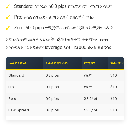
Standard: ስፕሬድ ከ0.3 pips የሚጀምር፣ ኮሚሽን የለም
Pro: ቀላል ስፕሬድ፣ ፈጣን እና ትክክለኛ ትግበራ
Zero: ከ0.0 pips የሚጀምር ስፕሬድ፣ $3.5 ኮሚሽን በሎት
እኛ ሁሉንም መለያ አይነቶች በ$10 ዝቅተኛ ተቀማጭ ገንዘብ
እንሰጣለን። እንዲሁም leverage እስከ 1:3000 ድረስ ይደርሳል።
መለያ አይነት
ዝቅተኛ ስፕሬድ
ኮሚሽን
ዝቅተኛ ተቀ
Standard
0.3 pips
የለም
$10
Pro
0.1 pips
የለም
$10
Zero
0.0 pips
$3.5/lot
$10
Raw Spread
0.0 pips
$3.5/lot
$10