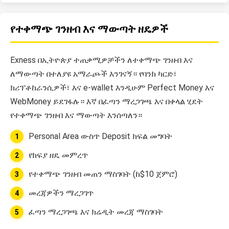
የተቀማጭ ገንዘብ እና ማውጣት ዘዴዎች
Exness በኢትዮጵያ ተጠቃሚዎቻችን ለተቀማጭ ገንዘብ እና
ለማውጣት በተለያዩ አማራጮች እንገናኝ። የባንክ ካርድ፣
ክሪፕቶከራንሲዎች፣ እና e-wallet እንዲሁም Perfect Money እና
WebMoney ይደገፋሉ። እኛ በፈጣን ማረጋገጫ እና በቀላል ሂደት
የተቀማጭ ገንዘብ እና ማውጣት እንሰጣለን።
Personal Area ውስጥ Deposit ክፍል መግባት
የክፍያ ዘዴ መምረጥ
የተቀማጭ ገንዘብ መጠን ማስገባት (ከ$10 ጀምሮ)
መረጃዎችን ማረጋገጥ
ፈጣን ማረጋገጫ እና ክሬዲት መረጃ ማስገባት