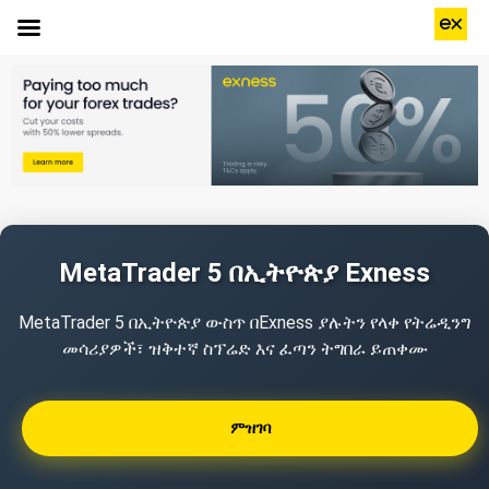
MetaTrader 5 በኢትዮጵያ Exness
MetaTrader 5 በኢትዮጵያ ውስጥ በExness ያሉትን የላቀ የትሬዲንግ
መሳሪያዎች፣ ዝቅተኛ ስፕሬድ እና ፈጣን ትግበራ ይጠቀሙ
ምዝገባ