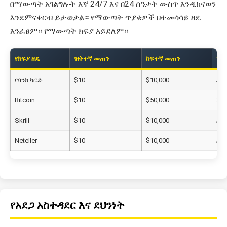
በማውጣት አገልግሎት እኛ 24/7 እና በ24 ሰዓታት ውስጥ እንዲከናወን
እንደምናቀርብ ይታወቃል። የማውጣት ጥያቄዎች በተመሳሳይ ዘዴ
እንፈፀም። የማውጣት ክፍያ አይደለም።
የክፍያ ዘዴ
ዝቅተኛ መጠን
ከፍተኛ መጠን
ጊዜ
የባንክ ካርድ
$10
$10,000
ፈጣ
Bitcoin
$10
$50,000
30
Skrill
$10
$10,000
ፈጣ
Neteller
$10
$10,000
ፈጣ
የአደጋ አስተዳደር እና ደህንነት