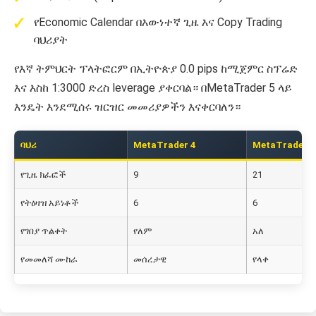
የEconomic Calendar በእውነተኛ ጊዜ እና Copy Trading
ባህሪያት
የእኛ ትምህርት ፕላትፎርም በኢትዮጵያ 0.0 pips ከሚጀምር ስፕሬድ
እና እስከ 1:3000 ድረስ leverage ያቀርባል። በMetaTrader 5 ላይ
እንዴት እንደሚሰሩ ዝርዝር መመሪያዎችን እናቀርባለን።
ባህሪ
MetaTrader 4
MetaTrader 5
የጊዜ ክፈፎች
9
21
የትዕዛዝ አይነቶች
6
6
የገበያ ጥልቀት
የለም
አለ
የመመለሻ ሙከራ
መሰረታዊ
የላቀ