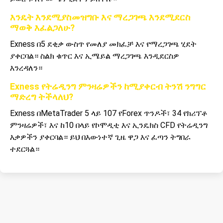
እንዴት እንደሚያስመዝግቡ እና ማረጋገጫ እንደሚደርስ
ማወቅ እፈልጋለሁ?
Exness በ5 ደቂቃ ውስጥ የመለያ መክፈቻ እና የማረጋገጫ ሂደት
ያቀርባል። ስልክ ቁጥር እና ኢሜይል ማረጋገጫ እንዲደርስዎ
እንረዳለን።
Exness የትሬዲንግ ምንዛሬዎችን ከሚያቀርብ ትንሽ ንግግር
ማድረግ ትችላለህ?
Exness በMetaTrader 5 ላይ 107 የForex ጥንዶች፣ 34 የክሪፕቶ
ምንዛሬዎች፣ እና ከ10 በላይ የኮሞዲቲ እና ኢንዴክስ CFD የትሬዲንግ
እቃዎችን ያቀርባል። ይህ በእውነተኛ ጊዜ ዋጋ እና ፈጣን ትግበራ
ተደርጓል።