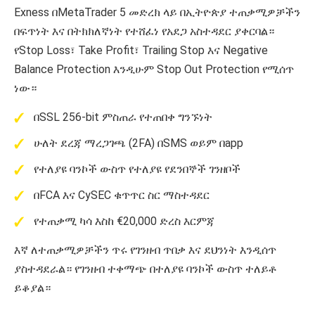
Exness በMetaTrader 5 መድረክ ላይ በኢትዮጵያ ተጠቃሚዎቻችን
በፍጥነት እና በትክክለኛነት የተሸፈነ የአደጋ አስተዳደር ያቀርባል።
የStop Loss፣ Take Profit፣ Trailing Stop እና Negative
Balance Protection እንዲሁም Stop Out Protection የሚሰጥ
ነው።
በSSL 256-bit ምስጠራ የተጠበቀ ግንኙነት
ሁለት ደረጃ ማረጋገጫ (2FA) በSMS ወይም በapp
የተለያዩ ባንኮች ውስጥ የተለያዩ የደንበኞች ገንዘቦች
በFCA እና CySEC ቁጥጥር ስር ማስተዳደር
የተጠቃሚ ካሳ እስከ €20,000 ድረስ እርምጃ
እኛ ለተጠቃሚዎቻችን ጥሩ የገንዘብ ጥበቃ እና ደህንነት እንዲሰጥ
ያስተዳደራል። የገንዘብ ተቀማጭ በተለያዩ ባንኮች ውስጥ ተለይቶ
ይቆያል።