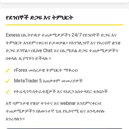
የደንበኞች ድጋፍ እና ትምህርት
Exness በኢትዮጵያ ተጠቃሚዎቻችን 24/7 የደንበኞች ድጋፍ እና
ትምህርት እንደምናቀርብ ይታወቃል። የእንግሊዝኛ እና የአረብኛ ቋንቋ
ድጋፍ ይገኛል። በLive Chat እና በኢሜይል ድጋፍ ተጠቃሚዎቻችን
በቀላሉ ሊያግኙን ይችላሉ።
የForex መሰረታዊ ትምህርት ማቅረብ
MetaTrader 5 አጠቃቀም መመሪያዎች
የትሬዲንግ ስትራቴጂዎች እና የአደጋ አስተዳደር ቴክኒኮች
እኛ ሳምንታዊ የገበያ ትንተና እና webinar እንደምናቀርብ
ተጠቃሚዎቻችን በእውነተኛ ጊዜ የኢኮኖሚ ዜና እንዲቀበሉ
እንረዳለን።