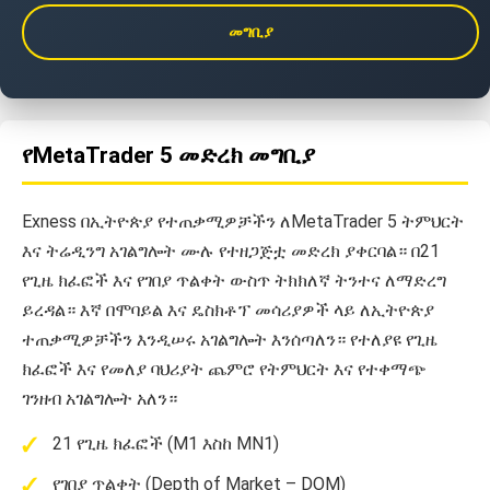
መግቢያ
የMetaTrader 5 መድረክ መግቢያ
Exness በኢትዮጵያ የተጠቃሚዎቻችን ለMetaTrader 5 ትምህርት
እና ትሬዲንግ አገልግሎት ሙሉ የተዘጋጅቷ መድረክ ያቀርባል። በ21
የጊዜ ክፈፎች እና የገበያ ጥልቀት ውስጥ ትክክለኛ ትንተና ለማድረግ
ይረዳል። እኛ በሞባይል እና ዴስክቶፕ መሳሪያዎች ላይ ለኢትዮጵያ
ተጠቃሚዎቻችን እንዲሠሩ አገልግሎት እንሰጣለን። የተለያዩ የጊዜ
ክፈፎች እና የመለያ ባህሪያት ጨምሮ የትምህርት እና የተቀማጭ
ገንዘብ አገልግሎት አለን።
21 የጊዜ ክፈፎች (M1 እስከ MN1)
የገበያ ጥልቀት (Depth of Market – DOM)