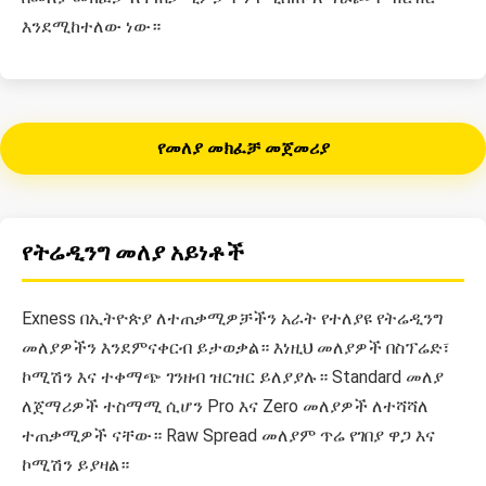
እንደሚከተለው ነው።
የመለያ መክፈቻ መጀመሪያ
የትሬዲንግ መለያ አይነቶች
Exness በኢትዮጵያ ለተጠቃሚዎቻችን አራት የተለያዩ የትሬዲንግ
መለያዎችን እንደምናቀርብ ይታወቃል። እነዚህ መለያዎች በስፕሬድ፣
ኮሚሽን እና ተቀማጭ ገንዘብ ዝርዝር ይለያያሉ። Standard መለያ
ለጀማሪዎች ተስማሚ ሲሆን Pro እና Zero መለያዎች ለተሻሻለ
ተጠቃሚዎች ናቸው። Raw Spread መለያም ጥሬ የገበያ ዋጋ እና
ኮሚሽን ይያዛል።