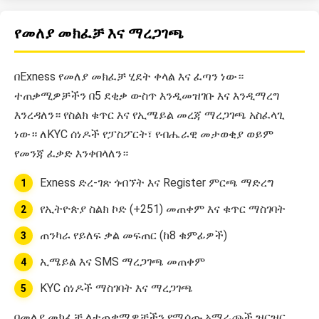
የመለያ መክፈቻ እና ማረጋገጫ
በExness የመለያ መክፈቻ ሂደት ቀላል እና ፈጣን ነው።
ተጠቃሚዎቻችን በ5 ደቂቃ ውስጥ እንዲመዝገቡ እና እንዲማረግ
እንረዳለን። የስልክ ቁጥር እና የኢሜይል መረጃ ማረጋገጫ አስፈላጊ
ነው። ለKYC ሰነዶች የፓስፖርት፣ የብሔራዊ መታወቂያ ወይም
የመንጃ ፈቃድ እንቀበላለን።
Exness ድረ-ገጽ ጎብኘት እና Register ምርጫ ማድረግ
የኢትዮጵያ ስልክ ኮድ (+251) መጠቀም እና ቁጥር ማስገባት
ጠንካራ የይለፍ ቃል መፍጠር (ከ8 ቁምፊዎች)
ኢሜይል እና SMS ማረጋገጫ መጠቀም
KYC ሰነዶች ማስገባት እና ማረጋገጫ
በመለያ መክፈቻ ለተጠቃሚዎቻችን የሚሰጡ አማራጮች ዝርዝር