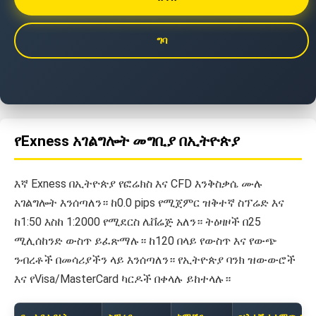
ግባ
የExness አገልግሎት መግቢያ በኢትዮጵያ
እኛ Exness በኢትዮጵያ የፎሬክስ እና CFD እንቅስቃሴ ሙሉ
አገልግሎት እንሰጣለን። ከ0.0 pips የሚጀምር ዝቅተኛ ስፕሬድ እና
ከ1:50 እስከ 1:2000 የሚደርስ ሌቨሬጅ አለን። ትዕዛዞች በ25
ሚሊሰከንድ ውስጥ ይፈጽማሉ። ከ120 በላይ የውስጥ እና የውጭ
ንብረቶች በመሳሪያችን ላይ እንሰጣለን። የኢትዮጵያ ባንክ ዝውውሮች
እና የVisa/MasterCard ካርዶች በቀላሉ ይከተላሉ።