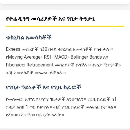
የትሬዲንግ መሳሪያዎች እና ገበታ ትንታኔ
ቴክኒካል አመላካቾች
Exness መድረኮች ከ30 በላይ ቴክኒካል አመላካቾች ያካትታሉ።
የMoving Average፣ RSI፣ MACD፣ Bollinger Bands እና
Fibonacci Retracement መሳሪያዎች ይገኛሉ። ተጠቃሚዎቻችን
ብጁ አመላካቾች መፍጠር ይችላሉ።
የገበታ ዓይነቶች እና የጊዜ ክፈፎች
የመስመር፣ አሞሌና የሻማ ገበታዎች እንሰጣለን። የጊዜ ክፈፎች ከ1
ደቂቃ እስከ 1 ወር ይሆናሉ። ብጁ የጊዜ ክፈፎች መፍጠር ይቻላል።
የZoom እና Pan ባህሪያት አሉት።