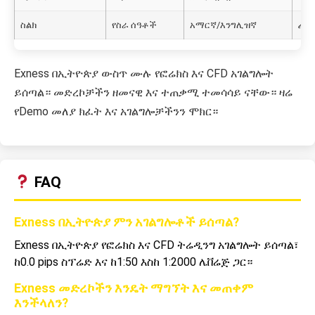
ስልክ
የስራ ሰዓቶች
አማርኛ/እንግሊዝኛ
ፈጣ
Exness በኢትዮጵያ ውስጥ ሙሉ የፎሬክስ እና CFD አገልግሎት
ይሰጣል። መድረኮቻችን ዘመናዊ እና ተጠቃሚ ተመሳሳይ ናቸው። ዛሬ
የDemo መለያ ክፈት እና አገልግሎቻችንን ሞክር።
FAQ
Exness በኢትዮጵያ ምን አገልግሎቶች ይሰጣል?
Exness በኢትዮጵያ የፎሬክስ እና CFD ትሬዲንግ አገልግሎት ይሰጣል፣
ከ0.0 pips ስፕሬድ እና ከ1:50 እስከ 1:2000 ሌቨሬጅ ጋር።
Exness መድረኮችን እንዴት ማግኘት እና መጠቀም
እንችላለን?