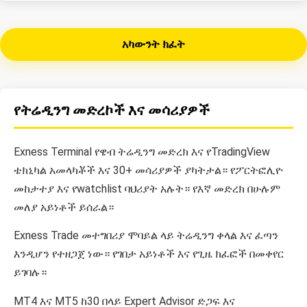
አካውንት ክፈት
የትሬዲንግ መድረኮች እና መሳሪያዎች
Exness Terminal የዌብ ትሬዲንግ መድረክ እና የTradingView
ቴክኒካል አመላካቾች እና 30+ መሳሪያዎች ያካትታል። የፖርትፎሊዮ
መከታተያ እና የwatchlist ባህሪያት አሉት። የእኛ መድረክ በሁሉም
መለያ አይነቶች ይሰራል።
Exness Trade መተግበሪያ ሞባይል ላይ ትሬዲንግ ቀላል እና ፈጣን
እንዲሆን የተዘጋጀ ነው። የገበታ አይነቶች እና የጊዜ ክፈፎች በመቀየር
ይገባሉ።
MT4 እና MT5 ከ30 በላይ Expert Advisor ድጋፍ እና