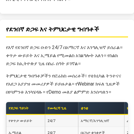
የደንበኛ ድጋፍ እና ትምህርታዊ ግብዓቶች
የእኛ የደንበኛ ድጋፍ ቡድን 24/7 በአማርኛ እና እንግሊዝኛ ይሰራል።
ቀጥታ ውይይት እና ኢሜይል የሚመልስ አገልግሎት አለን። የስልክ
ድጋፍ ከኢትዮጵያ ጊዜ በስራ ሰዓት ይገኛል።
ትምህርታዊ ግብዓቶቻችን የፎሬክስ መሰረቶች፣ የቴክኒካል ትንተናና
የአደጋ አያያዝ መመሪያዎች ይይዙታል። የWebinar ክፍለ ጊዜዎች
በየሳምንቱ እንካሄዳሉ። የDemo መለያ ልምምድ እንሰጣለን።
የድጋፍ ዓይነት
የመዳረሻ ጊዜ
ቋንቋ
የም
የቀጥታ ውይይት
24/7
አማርኛ/እንግሊዝኛ
ፈጣ
ኢሜይል
24/7
በርካታ ቋንቋዎች
24 