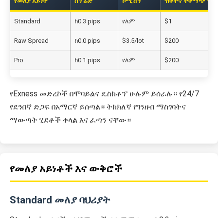
የመለያ አይነት
ስፕሬድ
ኮሚሽን
ዝቅተኛ ተቀማጭ ገንዘ
Standard
ከ0.3 pips
የለም
$1
Raw Spread
ከ0.0 pips
$3.5/lot
$200
Pro
ከ0.1 pips
የለም
$200
የExness መድረኮች በሞባይልና ዴስክቶፕ ሁሉም ይሰራሉ። የ24/7
የደንበኛ ድጋፍ በአማርኛ ይሰጣል። ትክክለኛ የገንዘብ ማስገባትና
ማውጣት ሂደቶች ቀላል እና ፈጣን ናቸው።
የመለያ አይነቶች እና ውቅሮች
Standard መለያ ባህሪያት