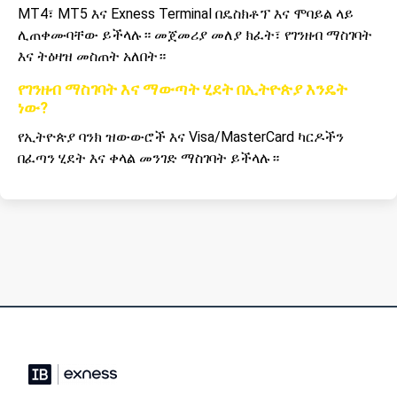
MT4፣ MT5 እና Exness Terminal በዴስክቶፕ እና ሞባይል ላይ
ሊጠቀሙባቸው ይችላሉ። መጀመሪያ መለያ ክፈት፣ የገንዘብ ማስገባት
እና ትዕዛዝ መስጠት አለበት።
የገንዘብ ማስገባት እና ማውጣት ሂደት በኢትዮጵያ እንዴት
ነው?
የኢትዮጵያ ባንክ ዝውውሮች እና Visa/MasterCard ካርዶችን
በፈጣን ሂደት እና ቀላል መንገድ ማስገባት ይችላሉ።