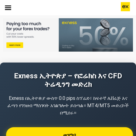
Exness ኢትዮጵያ – የፎሬክስ እና CFD
ትሬዲንግ መድረክ
Exness በኢትዮጵያ ውስጥ 0.0 pips ስፕሬድ፣ ከፍተኛ ሌቨሬጅ እና
ፈጣን የገንዘብ ማስገባት አገልግሎት ይሰጣል። MT4/MT5 መድረኮች
በሚሰሩ።
መዝግብ