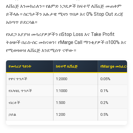
ሌቨሬጅ እንመክራለን። የልምድ ነጋዴዎች ከፍተኛ ሌቨሬጅ መጠቀም
ይችላሉ። ስርዓታችን አሉታዊ ሚዛን ጥበቃ እና 0% Stop Out ደረጃ
አሰጣጥ ይደርሳል።
የአደጋ አያያዝ መሳሪያዎቻችን በStop Loss እና Take Profit
ትዕዛዞች በራስ-ሰር መከናወን፣ የMarge Call ማንቂያዎች በ100% እና
የሚወዛወዝ ሌቨሬጅ እንደሚሰጥ ናቸው።
የመሳሪያ ዓይነት
ከፍተኛ ሌቨሬጅ
የMarge መስፈርት
የዋና ጥንዶች
1:2000
0.05%
የአካባቢ ጥንዶች
1:1000
0.1%
ብረቶች
1:500
0.2%
ኃይል
1:200
0.5%