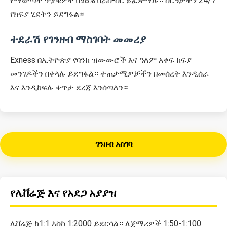
የማውጣት ጥያቄዎች በ98% በራስ-ሰር ይፈጽማሉ። ስርዓታችን 24/7
የክፍያ ሂደትን ይደግፋል።
ተደራሽ የገንዘብ ማስገባት መመሪያ
Exness በኢትዮጵያ የባንክ ዝውውሮች እና ዓለም አቀፍ ክፍያ
መንገዶችን በቀላሉ ይደግፋል። ተጠቃሚዎቻችን በመሰረት እንዲሰራ
እና እንዲከፍሉ ቀጥታ ደረጃ እንሰጣለን።
ገንዘብ አስገባ
የሌቨሬጅ እና የአደጋ አያያዝ
ሌቨሬጅ ከ1:1 እስከ 1:2000 ይደርሳል። ለጀማሪዎች 1:50-1:100