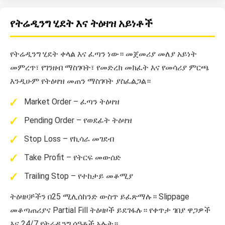
የትሬዲንግ ሂደት እና ትዕዛዝ አይነቶች
የትሬዲንግ ሂደት ቀላል እና ፈጣን ነው። መጀመሪያ መለያ አይነት
መምረጥ፣ የገንዘብ ማስገባት፣ የመድረክ መክፈት እና የመሳሪያ ምርጫ
እንዲሁም የትዕዛዝ መጠን ማስገባት ያስፈልጋል።
Market Order – ፈጣን ትዕዛዝ
Pending Order – የወደፊት ትዕዛዝ
Stop Loss – የኪሳራ መገደብ
Take Profit – የትርፍ መውሰድ
Trailing Stop – የተከታይ መቆሚያ
ትዕዛዞቻችን በ25 ሚሊሰከንድ ውስጥ ይፈጽማሉ። Slippage
መቆጣጠሪያና Partial Fill ትዕዛዞች ይደገፋሉ። የቀጥታ ገበያ ዋጋዎች
እና 24/7 የትሬዲንግ ሰዓቶች አሉት።