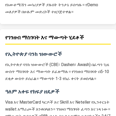
የአውቶሜሽን መሳሪያዎች ያሉበት ትንታኔ ይሰጣሉ። የDemo
መለያዎች በሁሉም መድረኮች ተዘጋጅተዋል።
የገንዘብ ማስገባት እና ማውጣት ሂደቶች
የኢትዮጵያ ባንክ ዝውውሮች
የኢትዮጵያ ባንክ ዝውውሮች (CBE፣ Dashen፣ Awash) በፈጣን ጊዜ
ውስጥ ማስገባት እና ማውጣት ይፈጽማሉ። የገንዘብ ማስገባት በ5-10
ደቂቃ ውስጥ ይሰራል። ማውጣት 1-3 የስራ ቀናት ይወስዳል።
ዓለም አቀፍ የክፍያ ዘዴዎች
Visa እና MasterCard ካርዶች እና Skrill እና Neteller የኢንተርኔት
wallet አማራጮች እንቀበላለን። ገንዘብ ማስገባት ፈጣን እና ነጻ ነው።